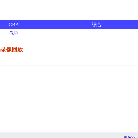
CBA
综合
教学
全场录像回放
更多>>