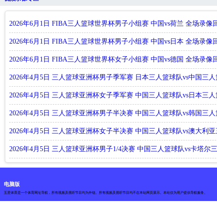
2026年6月1日 FIBA三人篮球世界杯男子小组赛 中国vs荷兰 全场录像
2026年6月1日 FIBA三人篮球世界杯男子小组赛 中国vs日本 全场录像
2026年6月1日 FIBA三人篮球世界杯女子小组赛 中国vs德国 全场录像
2026年4月5日 三人篮球亚洲杯男子季军赛 日本三人篮球队vs中国三
2026年4月5日 三人篮球亚洲杯女子季军赛 中国三人篮球队vs日本三
2026年4月5日 三人篮球亚洲杯男子半决赛 中国三人篮球队vs韩国三
2026年4月5日 三人篮球亚洲杯女子半决赛 中国三人篮球队vs澳大利
2026年4月5日 三人篮球亚洲杯男子1/4决赛 中国三人篮球队vs卡塔
电脑版
五星体育是一个体育网址导航，所有视频及视听节目均为外链。所有视频及视听节目均不在本站网页展示。本站仅为用户提供导航服务。