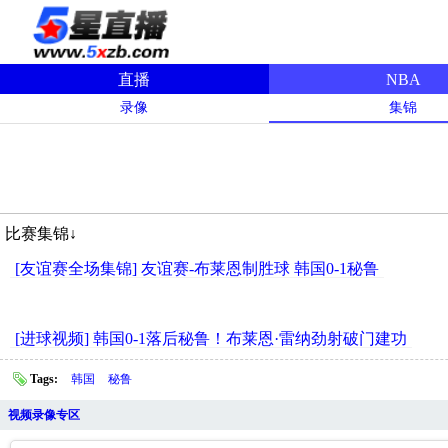
直播
NBA
录像
集锦
比赛集锦↓
[友谊赛全场集锦] 友谊赛-布莱恩制胜球 韩国0-1秘鲁
[进球视频] 韩国0-1落后秘鲁！布莱恩·雷纳劲射破门建功
Tags:
韩国
秘鲁
视频录像专区