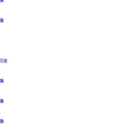
录像
录像
像回放
录像
录像
录像