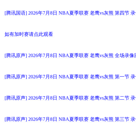
[腾讯国语] 2026年7月8日 NBA夏季联赛 老鹰vs灰熊 第四节 
如有加时赛请点此观看
[腾讯原声] 2026年7月8日 NBA夏季联赛 老鹰vs灰熊 全场录
[腾讯原声] 2026年7月8日 NBA夏季联赛 老鹰vs灰熊 第一节 
[腾讯原声] 2026年7月8日 NBA夏季联赛 老鹰vs灰熊 第二节 
[腾讯原声] 2026年7月8日 NBA夏季联赛 老鹰vs灰熊 第三节 