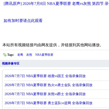
[腾讯原声] 2026年7月8日 NBA夏季联赛 老鹰vs灰熊 第四节 
如有加时赛请点此观看
本站所有视频链接均由网友提供，并链接到其他网站播放。
Tags:
老鹰
灰熊
NBA夏季联赛
视频录像专区
2026年7月7日 NBA夏季联赛 雄鹿vs国王 全场录像回放
2026年7月7日 NBA夏季联赛 热火vs勇士金队 全场录像回放
2026年7月7日 NBA夏季联赛 灰熊vs爵士 全场录像回放
2026年7月7日 NBA夏季联赛 勇士蓝队vs篮网 全场录像回放