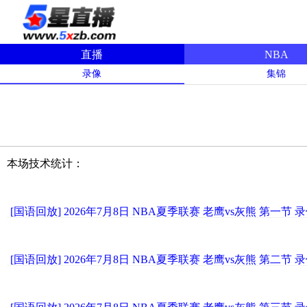
直播
NBA
录像
集锦
本场技术统计：
[国语回放] 2026年7月8日 NBA夏季联赛 老鹰vs灰熊 第一节 
[国语回放] 2026年7月8日 NBA夏季联赛 老鹰vs灰熊 第二节 