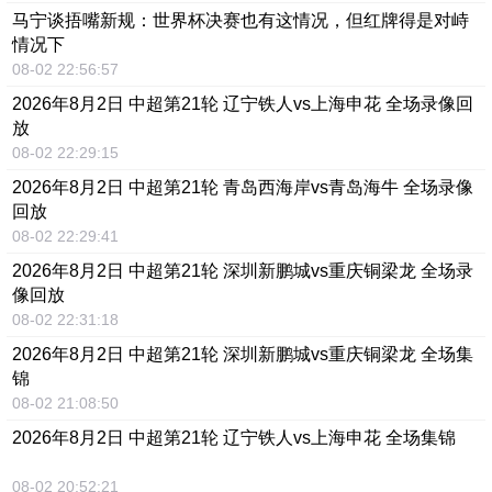
马宁谈捂嘴新规：世界杯决赛也有这情况，但红牌得是对峙
情况下
08-02 22:56:57
2026年8月2日 中超第21轮 辽宁铁人vs上海申花 全场录像回
放
08-02 22:29:15
2026年8月2日 中超第21轮 青岛西海岸vs青岛海牛 全场录像
回放
08-02 22:29:41
2026年8月2日 中超第21轮 深圳新鹏城vs重庆铜梁龙 全场录
像回放
08-02 22:31:18
2026年8月2日 中超第21轮 深圳新鹏城vs重庆铜梁龙 全场集
锦
08-02 21:08:50
2026年8月2日 中超第21轮 辽宁铁人vs上海申花 全场集锦
08-02 20:52:21