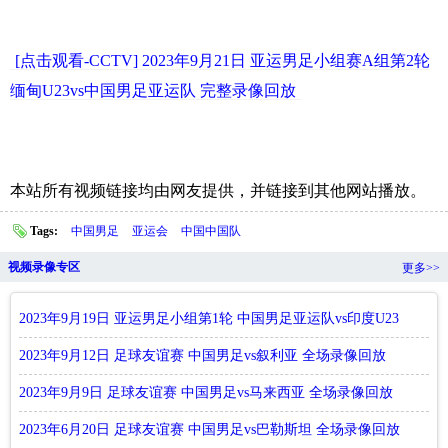
[点击观看-CCTV] 2023年9月21日 亚运男足小组赛A组第2轮
缅甸U23vs中国男足亚运队 完整录像回放
本站所有视频链接均由网友提供，并链接到其他网站播放。
Tags:
中国男足
亚运会
中国中国队
视频录像专区
更多>>
2023年9月19日 亚运男足小组第1轮 中国男足亚运队vs印度U23
全场录像回放
2023年9月12日 足球友谊赛 中国男足vs叙利亚 全场录像回放
2023年9月9日 足球友谊赛 中国男足vs马来西亚 全场录像回放
2023年6月20日 足球友谊赛 中国男足vs巴勒斯坦 全场录像回放