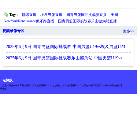
Tags:
篮球直播
埃及男篮直播
国青男篮国际挑战赛直播
美国
NewYorkRenaissance俱乐部直播
国青男篮国际挑战赛乐山犍为站直播
视频录像专区
更多>>
2025年6月9日 国青男篮国际挑战赛 中国男篮U19vs埃及男篮U23
全
2025年6月9日 国青男篮国际挑战赛乐山犍为站 中国男篮U19vs
埃及
电脑版
五星体育是一个体育网址导航，所有视频及视听节目均为外链。所有视频及视听节目均不在本站网页展示。本站仅为用户提供导
航服务。