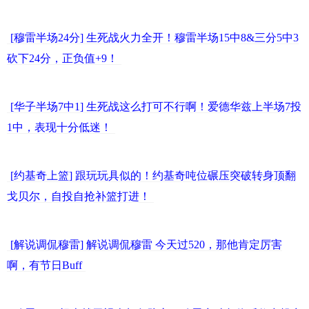
[穆雷半场24分] 生死战火力全开！穆雷半场15中8&三分5中3
砍下24分，正负值+9！
[华子半场7中1] 生死战这么打可不行啊！爱德华兹上半场7投
1中，表现十分低迷！
[约基奇上篮] 跟玩玩具似的！约基奇吨位碾压突破转身顶翻
戈贝尔，自投自抢补篮打进！
[解说调侃穆雷] 解说调侃穆雷 今天过520，那他肯定厉害
啊，有节日Buff