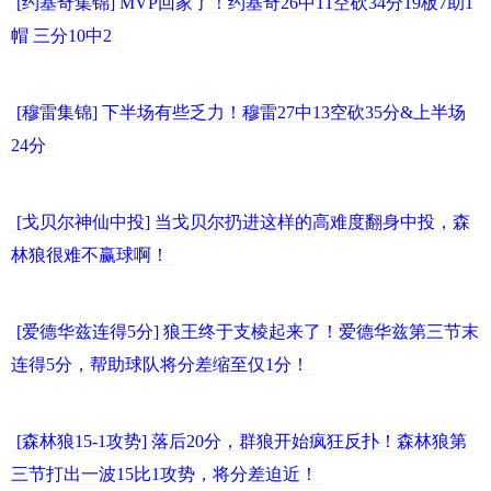
[约基奇集锦] MVP回家了！约基奇26中11空砍34分19板7助1
帽 三分10中2
[穆雷集锦] 下半场有些乏力！穆雷27中13空砍35分&上半场
24分
[戈贝尔神仙中投] 当戈贝尔扔进这样的高难度翻身中投，森
林狼很难不赢球啊！
[爱德华兹连得5分] 狼王终于支棱起来了！爱德华兹第三节末
连得5分，帮助球队将分差缩至仅1分！
[森林狼15-1攻势] 落后20分，群狼开始疯狂反扑！森林狼第
三节打出一波15比1攻势，将分差迫近！