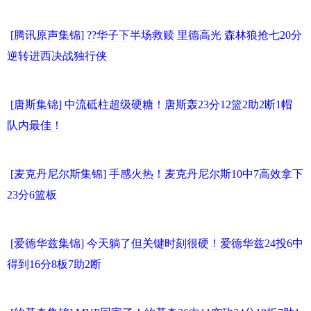
[腾讯原声集锦] ??华子下半场救赎 里德高光 森林狼抢七20分
逆转进西决战独行侠
[唐斯集锦] 中流砥柱超级硬糖！唐斯轰23分12篮2助2断1帽
队内最佳！
[麦克丹尼尔斯集锦] 手感火热！麦克丹尼尔斯10中7高效拿下
23分6篮板
[爱德华兹集锦] 今天躺了但关键时刻很硬！爱德华兹24投6中
得到16分8板7助2断