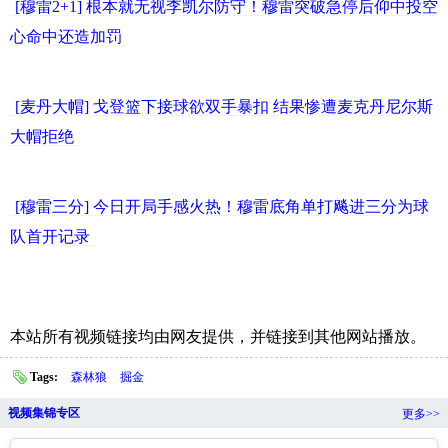
[穆雷2+1] 根本就无视李凯尔防守！穆雷突破急停后仰中投空
心命中还造加罚
[麦丹大帽] 戈登篮下接球欲双手暴扣 结果惨遭麦克丹尼尔斯
大帽拒绝
[穆雷三分] 今日开局手感火热！穆雷底角单打飚进三分为球
队首开记录
本站所有视频链接均由网友提供，并链接到其他网站播放。
Tags:
森林狼
掘金
视频集锦专区
更多>>