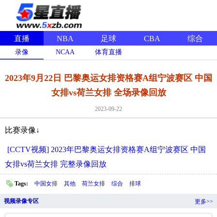
直播
NBA
足球
CBA
综合
录像
NCAA
体育直播
2023年9月22日 巴黎奥运女排资格赛A组宁波赛区 中国
女排vs荷兰女排 全场录像回放
2023-09-22
比赛录像↓
[CCTV视频] 2023年巴黎奥运女排资格赛A组宁波赛区 中国
女排vs荷兰女排 完整录像回放
Tags:
中国女排
其他
荷兰女排
综合
排球
视频录像专区
更多>>