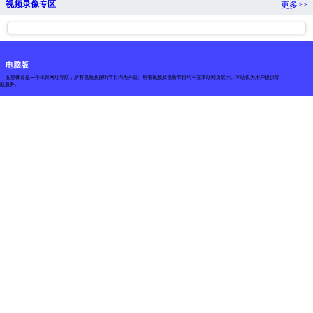
视频录像专区
更多>>
电脑版
五星体育是一个体育网址导航，所有视频及视听节目均为外链。所有视频及视听节目均不在本站网页展示。本站仅为用户提供导
航服务。