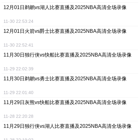
12月01日鹈鹕vs湖人比赛直播及2025NBA高清全场录像
11-30 22:53:24
12月01日火箭vs爵士比赛直播及2025NBA高清全场录像
11-30 22:52:41
11月30日独行侠vs快船比赛直播及2025NBA高清全场录像
11-29 22:02:39
11月30日鹈鹕vs勇士比赛直播及2025NBA高清全场录像
11-29 22:01:40
11月29日灰熊vs快船比赛直播及2025NBA高清全场录像
11-28 22:20:28
11月29日独行侠vs湖人比赛直播及2025NBA高清全场录像
11-28 22:19:02