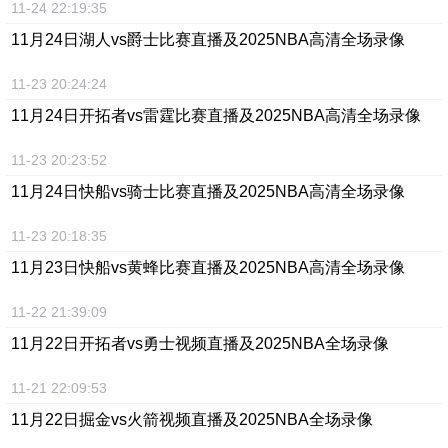
11-24 22:19:35
11月24日湖人vs爵士比赛直播及2025NBA高清全场录像
11-23 20:24:24
11月24日开拓者vs雷霆比赛直播及2025NBA高清全场录像
11-23 20:23:52
11月24日快船vs骑士比赛直播及2025NBA高清全场录像
11-23 20:18:35
11月23日快船vs黄蜂比赛直播及2025NBA高清全场录像
11-22 21:39:09
11月22日开拓者vs勇士视频直播及2025NBA全场录像
11-21 22:09:53
11月22日掘金vs火箭视频直播及2025NBA全场录像