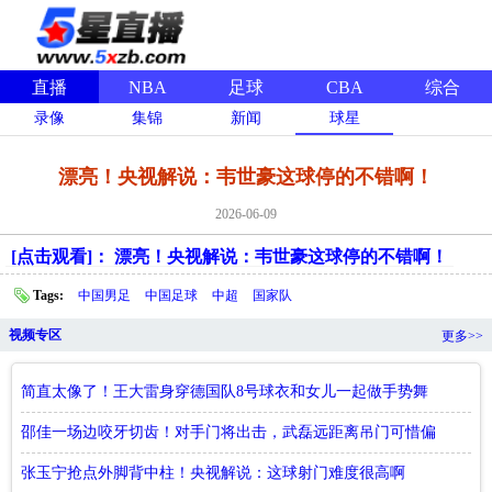
直播
NBA
足球
CBA
综合
录像
集锦
新闻
球星
漂亮！央视解说：韦世豪这球停的不错啊！
2026-06-09
[点击观看]： 漂亮！央视解说：韦世豪这球停的不错啊！
Tags:
中国男足
中国足球
中超
国家队
视频专区
更多>>
简直太像了！王大雷身穿德国队8号球衣和女儿一起做手势舞
邵佳一场边咬牙切齿！对手门将出击，武磊远距离吊门可惜偏
出
张玉宁抢点外脚背中柱！央视解说：这球射门难度很高啊