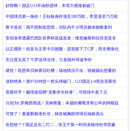
好快啊！国足U23开场秒进球，木塔力甫推射破门
中国球员第一身价！王钰栋身价涨至180万欧，李昊涨至75万欧
斯卡洛尼：我不想制造恐慌，但队内不少球员都未能恢复到
100%状态
安切洛蒂透露巴西队世界杯首战首发：维尼修斯和拉菲尼亚非
常默契
以正视听！前皇马主席卡尔德隆：是我签下了C罗，而非弗洛伦
蒂诺
关注度太高了?C罗这球没传，引发国外球迷争吵
堪忧！凯恩和贝林赛后吐槽：场地情况不佳，很难踢出想要的
风格
读秒绝杀！第97分钟贺一然头球破门，U23国足1-0塔吉克斯坦
晃晕对手！戴伟浚招牌“克鲁伊夫转身”，可惜传中差了点
分别为C罗梅西而战！克林斯曼：本届的葡萄牙和22年的阿根廷
相似
可惜了！黄嘉辉精准长传，林良铭胸部停球后抽射高出
在想啥??？国足反击二打二，张玉宁第一时间未能传给韦世豪