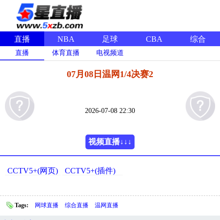
直播
NBA
足球
CBA
综合
直播
体育直播
电视频道
07月08日温网1/4决赛2
2026-07-08 22:30
视频直播↓↓↓
CCTV5+(网页)
CCTV5+(插件)
Tags:
网球直播
综合直播
温网直播